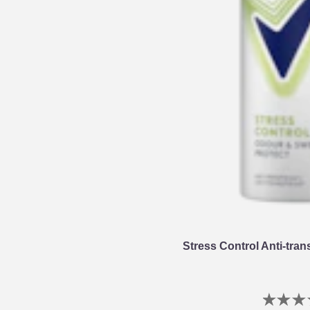
Stress Control Anti-tra
G