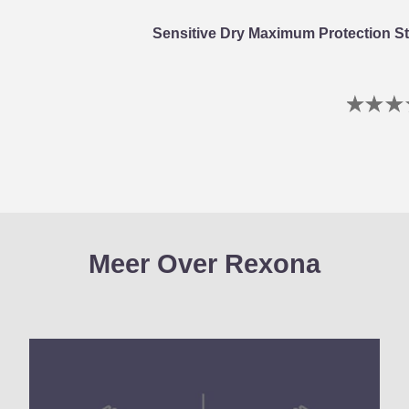
Sensitive Dry Maximum Protection St
G
b
i
v
d
p
Meer Over Rexona