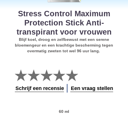
Stress Control Maximum
Protection Stick Anti-
transpirant voor vrouwen
Blijf koel, droog en zelfbewust met een serene
bloemengeur en een krachtige bescherming tegen
overmatig zweten tot wel 96 uur lang.
Geen
beoordelingen
ingediend
voor
Schrijf een recensie
Een vraag stellen
deze
product
60 ml