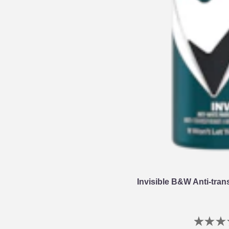
Invisible B&W Anti-tra
G