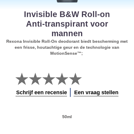
Invisible B&W Roll-on
Anti-transpirant voor
mannen
Rexona Invisible Roll-On deodorant biedt bescherming met
een frisse, houtachtige geur en de technologie van
MotionSense™;
Geen
beoordelingen
ingediend
voor
Schrijf een recensie
Een vraag stellen
deze
product
50ml