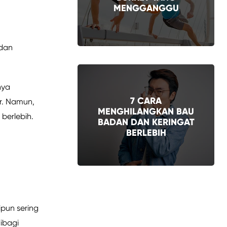
MENGGANGGU
 dan
nya
7 CARA
r. Namun,
MENGHILANGKAN BAU
berlebih.
BADAN DAN KERINGAT
BERLEBIH
ipun sering
dibagi
CARA MENGATASI