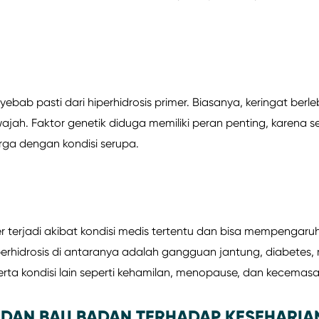
bab pasti dari hiperhidrosis primer. Biasanya, keringat berl
 wajah. Faktor genetik diduga memiliki peran penting, karena s
arga dengan kondisi serupa.
r terjadi akibat kondisi medis tertentu dan bisa mempengaruh
rhidrosis di antaranya adalah gangguan jantung, diabetes,
, serta kondisi lain seperti kehamilan, menopause, dan kecemasa
H DAN BAU BADAN TERHADAP KESEHARIA