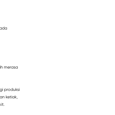
 ada
sih merasa
i produksi
an ketiak,
it.