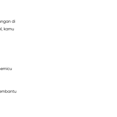
ungan di
l, kamu
memicu
membantu