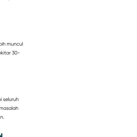
KETIAK IRITASI YANG
EFEKTIF
ebih muncul
ekitar 30-
i seluruh
 masalah
n.
N