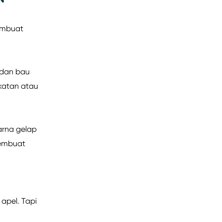
embuat
 dan bau
katan atau
arna gelap
membuat
apel. Tapi