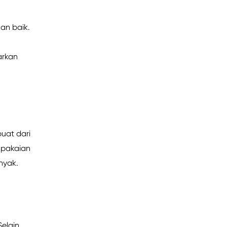
an baik.
arkan
uat dari
 pakaian
nyak.
Selain