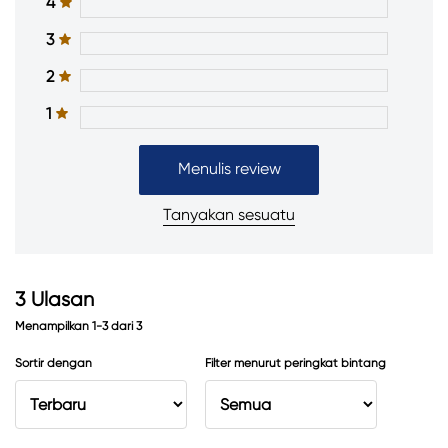
4
3
2
1
Menulis review
Tanyakan sesuatu
3
Ulasan
Menampilkan
1-3
dari
3
Sortir dengan
Filter menurut peringkat bintang