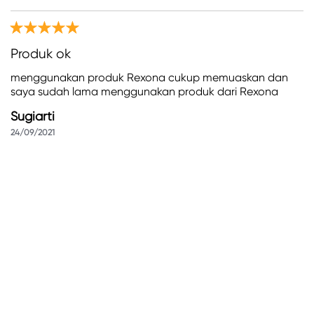
Produk ok
menggunakan produk Rexona cukup memuaskan dan
saya sudah lama menggunakan produk dari Rexona
Sugiarti
24/09/2021
Rexona Menjawab
28/09/2021
Hi Sugiarti. Terima kasih sudah setia menggunakan
Rexona. Jangan lupa untuk selalu menggunakan Rexona
di setiap kegiatanmu ya :)
(19)
Bermanfaat
Bagikan
Melaporkan
Harum