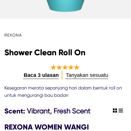
REXONA
Shower Clean Roll On
Peringkat
Baca 3 ulasan
Tanyakan sesuatu
rata-
rata
Kesegaran merata sepanjang hari dalam bentuk roll on
Shower
untuk mengurangi bau badan
Clean
Roll
Scent:
On
Vibrant, Fresh Scent
view gr
view 
ini
adalah
REXONA WOMEN WANGI
5.0