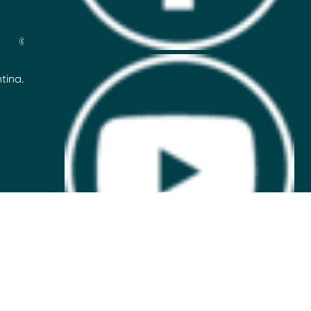
© 2026 Unilever
ntina. Defensa de las y los Consumidores: para