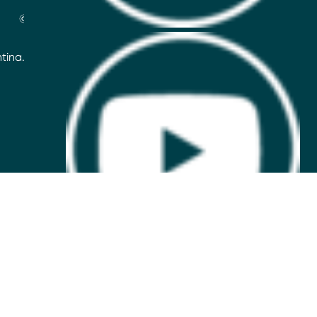
© 2026 Unilever
ntina. Defensa de las y los Consumidores: para