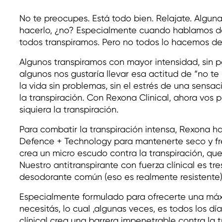
No te preocupes. Está todo bien. Relajate. Alguna
hacerlo, ¿no? Especialmente cuando hablamos de t
todos transpiramos. Pero no todos lo hacemos d
Algunos transpiramos con mayor intensidad, sin p
algunos nos gustaría llevar esa actitud de “no te 
la vida sin problemas, sin el estrés de una sens
la transpiración. Con Rexona Clinical, ahora vos 
siquiera la transpiración.
Para combatir la transpiración intensa, Rexona h
Defence + Technology para mantenerte seco y fre
crea un micro escudo contra la transpiración, que
Nuestro antitranspirante con fuerza clínical es tr
desodorante común (eso es realmente resistente)
Especialmente formulado para ofrecerte una má
necesitás, lo cual ,algunas veces, es todos los día
clínical crea una barrera impenetrable contra la 