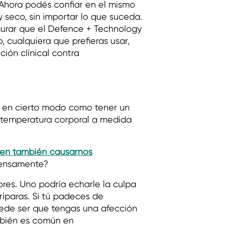
 Ahora podés confiar en el mismo
 seco, sin importar lo que suceda.
gurar que el Defence + Technology
o, cualquiera que prefieras usar,
ión clínical contra
s en cierto modo como tener un
a temperatura corporal a medida
den también causarnos
ntensamente?
ores. Uno podría echarle la culpa
ríparas. Si tú padeces de
ede ser que tengas una afección
ambién es común en