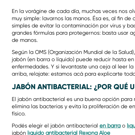
En la vorágine de cada día, muchas veces nos ol
muy simple: lavarnos las manos. Ésa es, al fin d
simples de evitar la contaminación por virus y ba
grandes fórmulas para protegernos: basta usar a
de manos.
Según la OMS (Organización Mundial de la Salud)
jabón (en barra o líquido) puede reducir hasta e
enfermedades. Y si levantaste una ceja al leer la
arriba, relajate: estamos acá para explicarte tod
JABÓN ANTIBACTERIAL: ¿POR QUÉ 
El jabón antibacterial es una buena opción para 
elimina las bacterias y evita la proliferación de
físico.
Podés elegir el jabón antibacterial
en barra
o
líq
jabón
líquido antibacterial Rexona Aloe