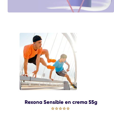
Rexona Sensible en crema 55g
No