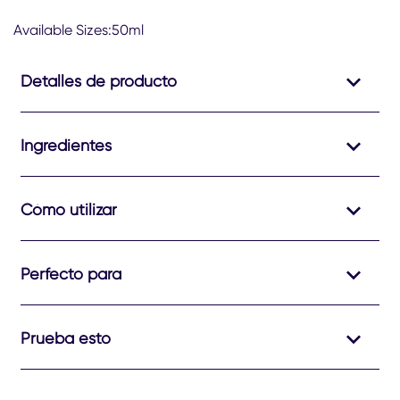
este
Available Sizes:50ml
Rexona
Women
Antitranspirante
Detalles de producto
Rollon
Active
Emotion
es
Ingredientes
5.0
de
5
Cómo utilizar
de
1
calificaciones.
Perfecto para
Prueba esto