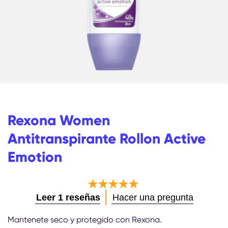
Rexona Women
Antitranspirante Rollon Active
Emotion
La
Leer 1 reseñas
Hacer una pregunta
calificación
promedio
Mantenete seco y protegido con Rexona.
de