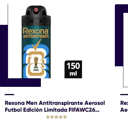
Rexona Men Antitranspirante Aerosol
Re
Futbol Edición Limitada FIFAWC26
Ae
Copa
Li
No
se