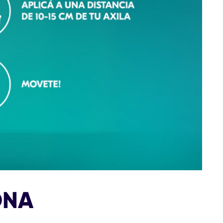
7
calificaciones.
ONA