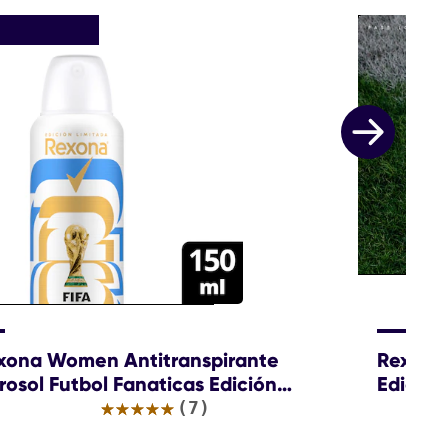
xona Women Antitranspirante
Rexona 
rosol Futbol Fanaticas Edición
Edición
mitada FIFAWC26
La
(7)
calificación