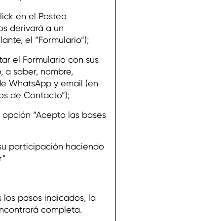
k en el Posteo
os derivará a un
ante, el “Formulario”);
 el Formulario con sus
, a saber, nombre,
de WhatsApp y email (en
os de Contacto”);
pción “Acepto las bases
participación haciendo
r”
 los pasos indicados, la
encontrará completa.