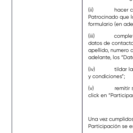
(ii) hacer clic
Patrocinado que l
formulario (en adel
(iii) completar
datos de contacto
apellido, numero 
adelante, los “Dat
(iv) tildar la o
y condiciones”;
(v) remitir su 
click en “Participa
Una vez cumplidos
Participación se 