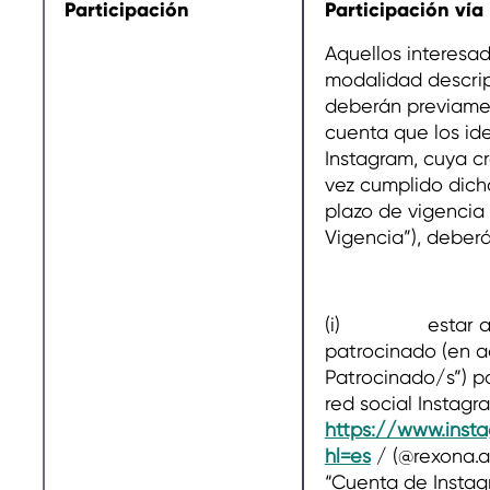
Participación
Participación vía
Aquellos interesad
modalidad descri
deberán previame
cuenta que los ide
Instagram, cuya cr
vez cumplido dicho
plazo de vigencia 
Vigencia”), deberá
(i) estar aten
patrocinado (en a
Patrocinado/s”) po
red social Instagr
https://www.inst
hl=es
/ (@rexona.ar
“Cuenta de Instag