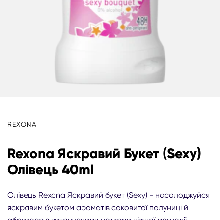
REXONA
Rexona Яскравий Букет (Sexy)
Олівець 40ml
Олівець Rexona Яскравий букет (Sexy) - насолоджуйся
яскравим букетом ароматів соковитої полуниці й
абрикоса з витонченими нотками ніжної магнолії,