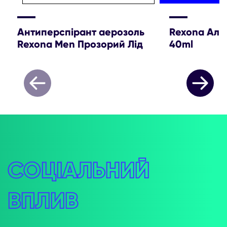
Антиперспірант аерозоль
Rexona Ало
Rexona Men Прозорий Лід
40ml
СОЦІАЛЬНИЙ
ВПЛИВ