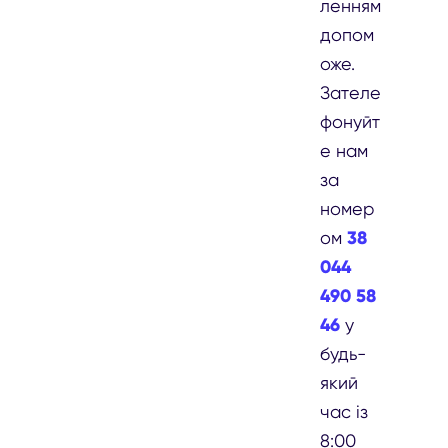
ленням
допом
оже.
Зателе
фонуйт
е нам
за
номер
38
ом
044
490 58
46
у
будь-
який
час із
8:00