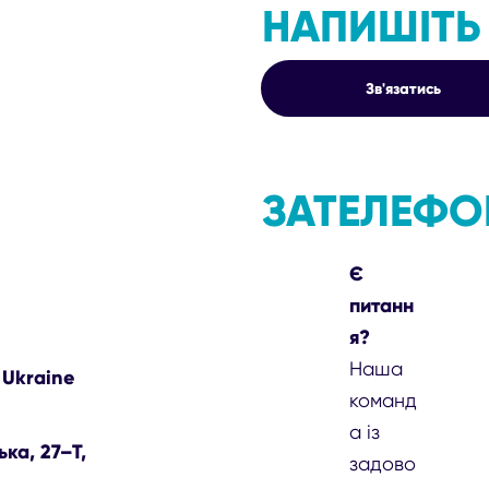
НАПИШІТЬ
Зв'язатись
ЗАТЕЛЕФО
Є
питанн
я?
Наша
 Ukraine
команд
а із
ька, 27–Т,
задово