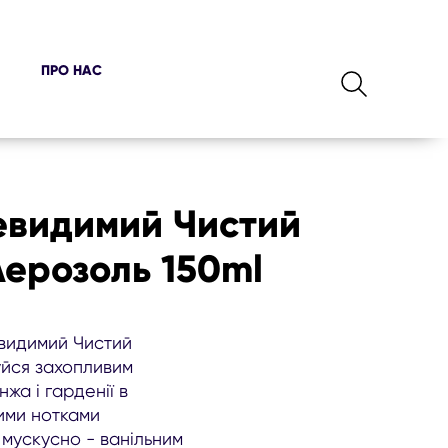
ПРО НАС
евидимий Чистий
Аерозоль 150ml
видимий Чистий
уйся захопливим
а і гарденії в
ими нотками
 мускусно - ванільним