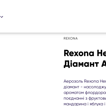
REXONA
Rexona Н
Діамант 
Аерозоль Rexona Не
діамант - насолодж
ароматом флордоранж
поєднанні з фруктов
мандарина і яблука і