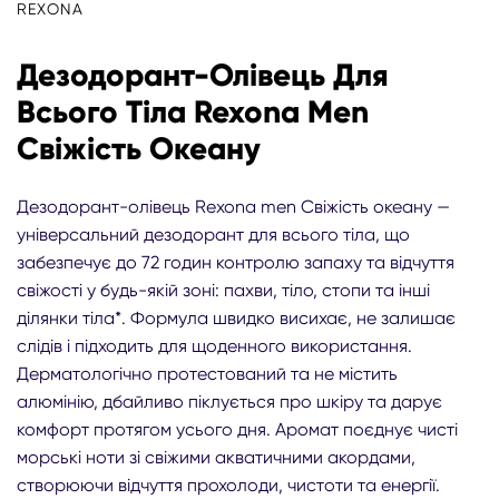
REXONA
Дезодорант-Олівець Для
Всього Тіла Rexona Men
Свіжість Океану
Дезодорант-олівець Rexona men Свіжість океану —
універсальний дезодорант для всього тіла, що
забезпечує до 72 годин контролю запаху та відчуття
свіжості у будь-якій зоні: пахви, тіло, стопи та інші
ділянки тіла*. Формула швидко висихає, не залишає
слідів і підходить для щоденного використання.
Дерматологічно протестований та не містить
алюмінію, дбайливо піклується про шкіру та дарує
комфорт протягом усього дня. Аромат поєднує чисті
морські ноти зі свіжими акватичними акордами,
створюючи відчуття прохолоди, чистоти та енергії.