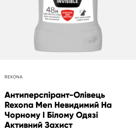
REXONA
Антиперспірант-Олівець
Rexona Men Невидимий На
Чорному І Білому Одязі
Активний Захист