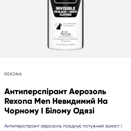
REXONA
Антиперспірант Аерозоль
Rexona Men Невидимий На
Чорному І Білому Одязі
Антиперспірант аерозоль поєднує потужний захист і