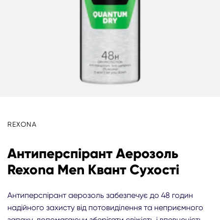
REXONA
Антиперспірант Аерозоль
Rexona Men Квант Сухості
Антиперспірант аерозоль забезпечує до 48 годин
надійного захисту від потовиділення та неприємного
запаху, допомагаючи зберігати свіжість і впевненість