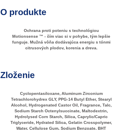
O produkte
Ochrana proti poteniu s technológiou
Motionsense ™ - čím viac si v pohybe, tým lepšie
funguje. Mužná vôňa dodávajúca energiu s tónmi
citrusových plodov, korenia a dreva.
Zloženie
Cyclopentasiloxane, Aluminum Zirconium
Tetrachlorohydrex GLY, PPG-14 Butyl Ether, Stearyl
Alcohol, Hydrogenated Castor Oil, Fragrance, Talc,
Sodium Starch Octenylsuccinate, Maltodextrin,
Hydrolysed Corn Starch, Silica, Caprylic/Capric
Triglyceride, Hydrated Silica, Gelatin Crosspolymer,
Water, Cellulose Gum, Sodium Benzoate, BHT