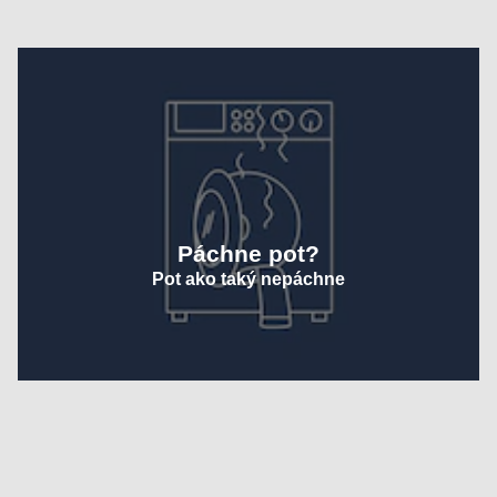
Páchne pot?
Pot ako taký nepáchne