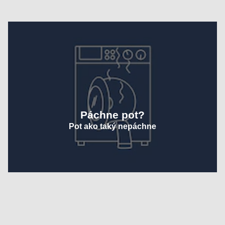
Páchne pot?
Pot ako taký nepáchne