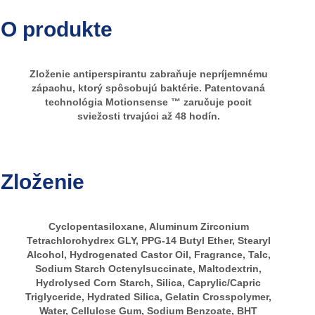
O produkte
Zloženie antiperspirantu zabraňuje nepríjemnému
zápachu, ktorý spôsobujú baktérie. Patentovaná
technológia Motionsense ™ zaručuje pocit
sviežosti trvajúci až 48 hodín.
Zloženie
Cyclopentasiloxane, Aluminum Zirconium
Tetrachlorohydrex GLY, PPG-14 Butyl Ether, Stearyl
Alcohol, Hydrogenated Castor Oil, Fragrance, Talc,
Sodium Starch Octenylsuccinate, Maltodextrin,
Hydrolysed Corn Starch, Silica, Caprylic/Capric
Triglyceride, Hydrated Silica, Gelatin Crosspolymer,
Water, Cellulose Gum, Sodium Benzoate, BHT