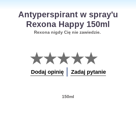
Antyperspirant w spray'u
Rexona Happy 150ml
Rexona nigdy Cię nie zawiedzie.
Nie
przesłano
żadnych
ocen
Dodaj opinię
Zadaj pytanie
dla
tego
obiektu
product
150ml