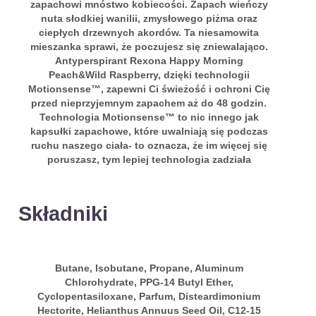
zapachowi mnóstwo kobiecości. Zapach wieńczy
nuta słodkiej wanilii, zmysłowego piżma oraz
ciepłych drzewnych akordów. Ta niesamowita
mieszanka sprawi, że poczujesz się zniewalająco.
Antyperspirant Rexona Happy Morning
Peach&Wild Raspberry, dzięki technologii
Motionsense™, zapewni Ci świeżość i ochroni Cię
przed nieprzyjemnym zapachem aż do 48 godzin.
Technologia Motionsense™ to nic innego jak
kapsułki zapachowe, które uwalniają się podczas
ruchu naszego ciała- to oznacza, że im więcej się
poruszasz, tym lepiej technologia zadziała
Składniki
Butane, Isobutane, Propane, Aluminum
Chlorohydrate, PPG-14 Butyl Ether,
Cyclopentasiloxane, Parfum, Disteardimonium
Hectorite, Helianthus Annuus Seed Oil, C12-15