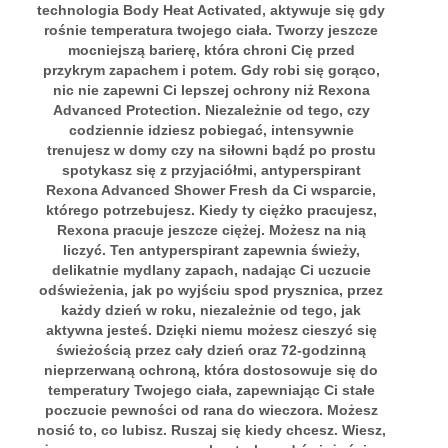
technologia Body Heat Activated, aktywuje się gdy
rośnie temperatura twojego ciała. Tworzy jeszcze
mocniejszą barierę, która chroni Cię przed
przykrym zapachem i potem. Gdy robi się gorąco,
nic nie zapewni Ci lepszej ochrony niż Rexona
Advanced Protection. Niezależnie od tego, czy
codziennie idziesz pobiegać, intensywnie
trenujesz w domy czy na siłowni bądź po prostu
spotykasz się z przyjaciółmi, antyperspirant
Rexona Advanced Shower Fresh da Ci wsparcie,
którego potrzebujesz. Kiedy ty ciężko pracujesz,
Rexona pracuje jeszcze ciężej. Możesz na nią
liczyć. Ten antyperspirant zapewnia świeży,
delikatnie mydlany zapach, nadając Ci uczucie
odświeżenia, jak po wyjściu spod prysznica, przez
każdy dzień w roku, niezależnie od tego, jak
aktywna jesteś. Dzięki niemu możesz cieszyć się
świeżością przez cały dzień oraz 72-godzinną
nieprzerwaną ochroną, która dostosowuje się do
temperatury Twojego ciała, zapewniając Ci stałe
poczucie pewności od rana do wieczora. Możesz
nosić to, co lubisz. Ruszaj się kiedy chcesz. Wiesz,