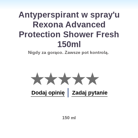
Antyperspirant w spray'u
Rexona Advanced
Protection Shower Fresh
150ml
Nigdy za gorąco. Zawsze pot kontrolą.
Nie
przesłano
żadnych
ocen
Dodaj opinię
Zadaj pytanie
dla
tego
obiektu
product
150 ml