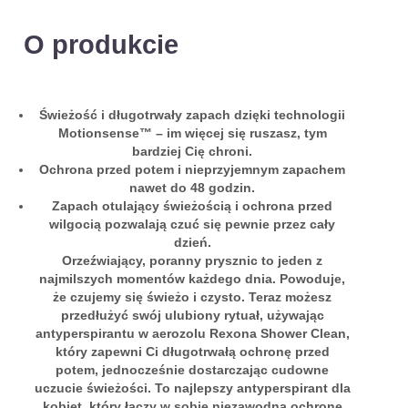
O produkcie
Świeżość i długotrwały zapach dzięki technologii
Motionsense™ – im więcej się ruszasz, tym
bardziej Cię chroni.
Ochrona przed potem i nieprzyjemnym zapachem
nawet do 48 godzin.
Zapach otulający świeżością i ochrona przed
wilgocią pozwalają czuć się pewnie przez cały
dzień.
Orzeźwiający, poranny prysznic to jeden z
najmilszych momentów każdego dnia. Powoduje,
że czujemy się świeżo i czysto. Teraz możesz
przedłużyć swój ulubiony rytuał, używając
antyperspirantu w aerozolu Rexona Shower Clean,
który zapewni Ci długotrwałą ochronę przed
potem, jednocześnie dostarczając cudowne
uczucie świeżości. To najlepszy antyperspirant dla
kobiet, który łączy w sobie niezawodną ochronę