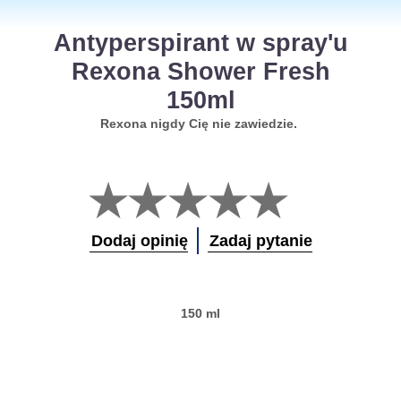
Antyperspirant w spray'u
Rexona Shower Fresh
150ml
Rexona nigdy Cię nie zawiedzie.
Nie
przesłano
żadnych
ocen
Dodaj opinię
Zadaj pytanie
dla
tego
obiektu
product
150 ml