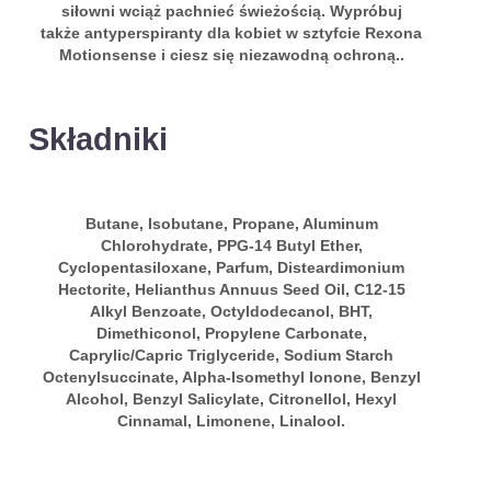
siłowni wciąż pachnieć świeżością. Wypróbuj
także antyperspiranty dla kobiet w sztyfcie Rexona
Motionsense i ciesz się niezawodną ochroną..
Składniki
Butane, Isobutane, Propane, Aluminum
Chlorohydrate, PPG-14 Butyl Ether,
Cyclopentasiloxane, Parfum, Disteardimonium
Hectorite, Helianthus Annuus Seed Oil, C12-15
Alkyl Benzoate, Octyldodecanol, BHT,
Dimethiconol, Propylene Carbonate,
Caprylic/Capric Triglyceride, Sodium Starch
Octenylsuccinate, Alpha-Isomethyl Ionone, Benzyl
Alcohol, Benzyl Salicylate, Citronellol, Hexyl
Cinnamal, Limonene, Linalool.