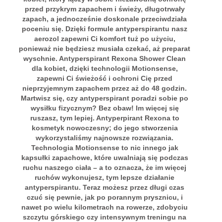
przed przykrym zapachem i świeży, długotrwały
zapach, a jednocześnie doskonale przeciwdziała
poceniu się. Dzięki formule antyperspirantu nasz
aerozol zapewni Ci komfort tuż po użyciu,
ponieważ nie będziesz musiała czekać, aż preparat
wyschnie. Antyperspirant Rexona Shower Clean
dla kobiet, dzięki technologii Motionsense,
zapewni Ci świeżość i ochroni Cię przed
nieprzyjemnym zapachem przez aż do 48 godzin.
Martwisz się, czy antyperspirant poradzi sobie po
wysiłku fizycznym? Bez obaw! Im więcej się
ruszasz, tym lepiej. Antyperpirant Rexona to
kosmetyk nowoczesny; do jego stworzenia
wykorzystaliśmy najnowsze rozwiązania.
Technologia Motionsense to nic innego jak
kapsułki zapachowe, które uwalniają się podczas
ruchu naszego ciała – a to oznacza, że im więcej
ruchów wykonujesz, tym lepsze działanie
antyperspirantu. Teraz możesz przez długi czas
czuć się pewnie, jak po porannym prysznicu, i
nawet po wielu kilometrach na rowerze, zdobyciu
szczytu górskiego czy intensywnym treningu na