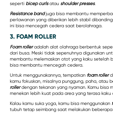
seperti
bicep curls
atau
shoulder presses
.
Resistance band
juga bisa membantu memperbaik
perlawanan yang diberikan lebih stabil dibanding
ini bisa mencegah cedera saat berolahraga.
3. FOAM ROLLER
Foam roller
adalah alat olahraga berbentuk seper
dari busa. Meski tidak sepenuhnya digunakan unt
membantu melemaskan otot yang kaku setelah bero
bisa membantu mencegah cedera.
Untuk menggunakannya, tempatkan
foam roller
d
kamu fokuskan, misalnya punggung, paha, atau be
roller
dengan tekanan yang nyaman. Kamu bisa m
menekan lebih kuat pada area yang terasa kaku a
Kalau kamu suka yoga, kamu bisa menggunakan
tubuh tetap seimbang saat melakukan beberapa p