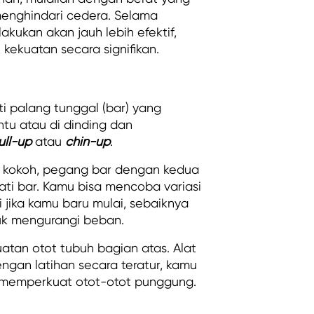
menghindari cedera. Selama
kukan akan jauh lebih efektif,
kekuatan secara signifikan.
ti palang tunggal (bar) yang
intu atau di dinding dan
ull-up
atau
chin-up
.
ng kokoh, pegang bar dengan kedua
i bar. Kamu bisa mencoba variasi
pi jika kamu baru mulai, sebaiknya
tuk mengurangi beban.
tan otot tubuh bagian atas. Alat
engan latihan secara teratur, kamu
 memperkuat otot-otot punggung.