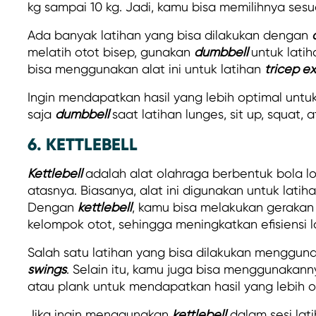
kg sampai 10 kg. Jadi, kamu bisa memilihnya se
Ada banyak latihan yang bisa dilakukan dengan
melatih otot bisep, gunakan
dumbbell
untuk lati
bisa menggunakan alat ini untuk latihan
tricep e
Ingin mendapatkan hasil yang lebih optimal untu
saja
dumbbell
saat latihan lunges, sit up, squat, 
6. KETTLEBELL
Kettlebell
adalah alat olahraga berbentuk bola 
atasnya. Biasanya, alat ini digunakan untuk lati
Dengan
kettlebell
, kamu bisa melakukan gerakan
kelompok otot, sehingga meningkatkan efisiensi l
Salah satu latihan yang bisa dilakukan menggu
swings
. Selain itu, kamu juga bisa menggunakanny
atau plank untuk mendapatkan hasil yang lebih o
Jika ingin menggunakan
kettlebell
dalam sesi lat