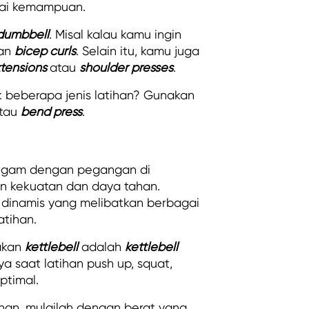
suai kemampuan.
dumbbell
. Misal kalau kamu ingin
han
bicep curls
. Selain itu, kamu juga
xtensions
atau
shoulder presses
.
k beberapa jenis latihan? Gunakan
atau
bend press
.
logam dengan pegangan di
han kekuatan dan daya tahan.
 dinamis yang melibatkan berbagai
atihan.
nakan
kettlebell
adalah
kettlebell
a saat latihan push up, squat,
ptimal.
ihan, mulailah dengan berat yang