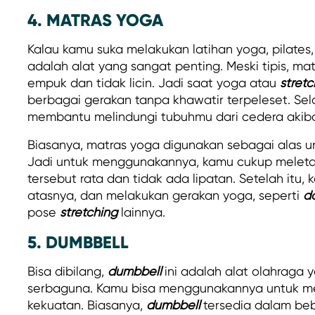
4. MATRAS YOGA
Kalau kamu suka melakukan latihan yoga, pilates
adalah alat yang sangat penting. Meski tipis, ma
empuk dan tidak licin. Jadi saat yoga atau
stretc
berbagai gerakan tanpa khawatir terpeleset. Sela
membantu melindungi tubuhmu dari cedera akiba
Biasanya, matras yoga digunakan sebagai alas un
Jadi untuk menggunakannya, kamu cukup meletakk
tersebut rata dan tidak ada lipatan. Setelah itu, 
atasnya, dan melakukan gerakan yoga, seperti
d
pose
stretching
lainnya.
5. DUMBBELL
Bisa dibilang,
dumbbell
ini adalah alat olahraga
serbaguna. Kamu bisa menggunakannya untuk m
kekuatan. Biasanya,
dumbbell
tersedia dalam beb