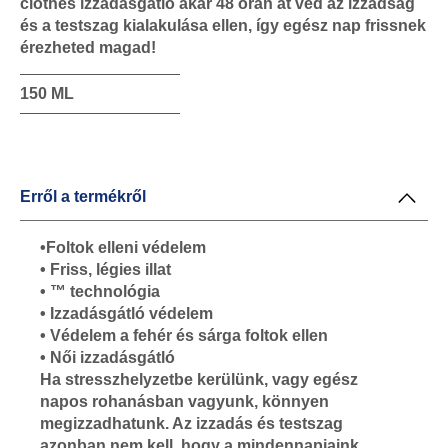
clothes izzadásgátló akár 48 órán át véd az izzadság
és a testszag kialakulása ellen, így egész nap frissnek
érezheted magad!
150 ML
Erről a termékről
•Foltok elleni védelem
• Friss, légies illat
• ™ technológia
• Izzadásgátló védelem
• Védelem a fehér és sárga foltok ellen
• Női izzadásgátló
Ha stresszhelyzetbe kerülünk, vagy egész
napos rohanásban vagyunk, könnyen
megizzadhatunk. Az izzadás és testszag
azonban nem kell, hogy a mindennapjaink