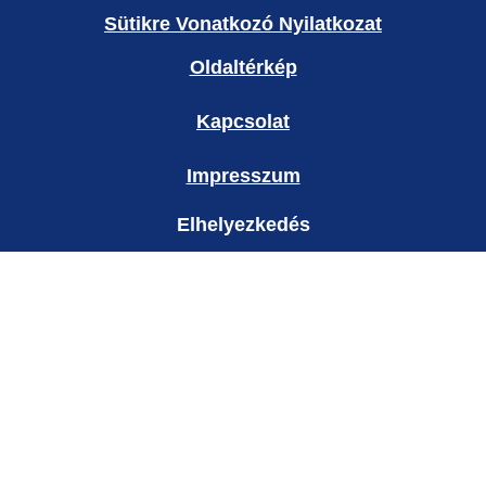
Sütikre Vonatkozó Nyilatkozat
Oldaltérkép
Kapcsolat
Impresszum
Elhelyezkedés
Hungary
Ország módosítása
© 2026 Copyright Unilever