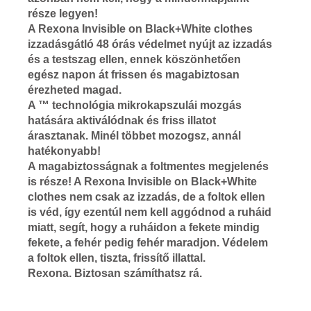
része legyen!
A Rexona Invisible on Black+White clothes
izzadásgátló 48 órás védelmet nyújt az izzadás
és a testszag ellen, ennek köszönhetően
egész napon át frissen és magabiztosan
érezheted magad.
A ™ technológia mikrokapszulái mozgás
hatására aktiválódnak és friss illatot
árasztanak. Minél többet mozogsz, annál
hatékonyabb!
A magabiztosságnak a foltmentes megjelenés
is része! A Rexona Invisible on Black+White
clothes nem csak az izzadás, de a foltok ellen
is véd, így ezentúl nem kell aggódnod a ruháid
miatt, segít, hogy a ruháidon a fekete mindig
fekete, a fehér pedig fehér maradjon. Védelem
a foltok ellen, tiszta, frissítő illattal.
Rexona. Biztosan számíthatsz rá.