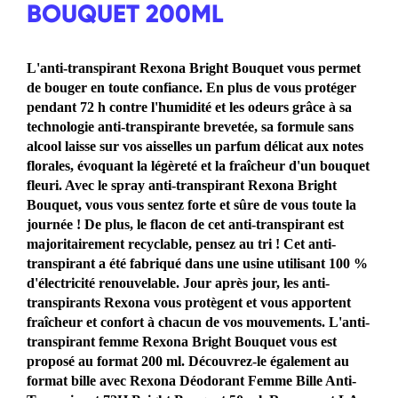
BOUQUET 200ML
Aucune
évaluation
soumise
L'anti-transpirant Rexona Bright Bouquet vous permet
pour
de bouger en toute confiance. En plus de vous protéger
pendant 72 h contre l'humidité et les odeurs grâce à sa
ce
technologie anti-transpirante brevetée, sa formule sans
product
alcool laisse sur vos aisselles un parfum délicat aux notes
florales, évoquant la légèreté et la fraîcheur d'un bouquet
fleuri. Avec le spray anti-transpirant Rexona Bright
Bouquet, vous vous sentez forte et sûre de vous toute la
journée ! De plus, le flacon de cet anti-transpirant est
majoritairement recyclable, pensez au tri ! Cet anti-
transpirant a été fabriqué dans une usine utilisant 100 %
d'électricité renouvelable. Jour après jour, les anti-
transpirants Rexona vous protègent et vous apportent
fraîcheur et confort à chacun de vos mouvements. L'anti-
transpirant femme Rexona Bright Bouquet vous est
proposé au format 200 ml. Découvrez-le également au