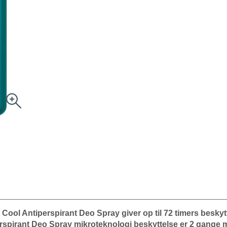
ool Antiperspirant Deo Spray giver op til 72 timers besky
spirant Deo Spray mikroteknologi beskyttelse er 2 gange me