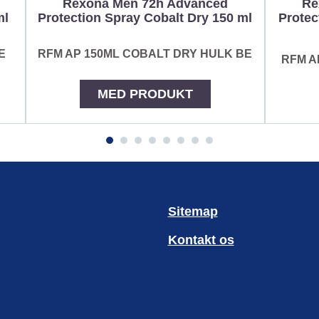
Rexona Men 72h Advanced
Re
ml
Protection Spray Cobalt Dry 150 ml
Protec
E
RFM AP 150ML COBALT DRY HULK BE
RFM A
MED PRODUKT
Sitemap
Kontakt os