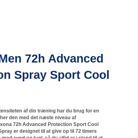
Men 72h Advanced
on Spray Sport Cool
ensiteten af din træning har du brug for en
her den med det næste niveau af
exona 72h Advanced Protection Sport Cool
ray er designet til at give op til 72 timers
od sved og lugt, så du altid er i stand til at