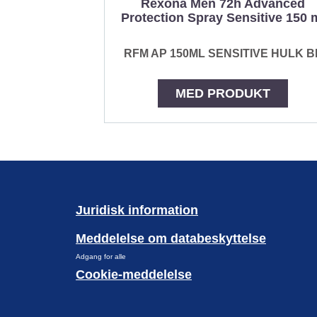
Rexona Men 72h Advanced
Protection Spray Sensitive 150 
RFM AP 150ML SENSITIVE HULK B
MED PRODUKT
Juridisk information
Meddelelse om databeskyttelse
Adgang for alle
Cookie-meddelelse