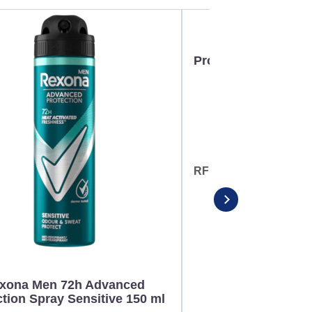
Rexona Men 72
Protection Spray Co
RFM AP 150ML COBA
xona Men 72h Advanced
ction Spray Sensitive 150 ml