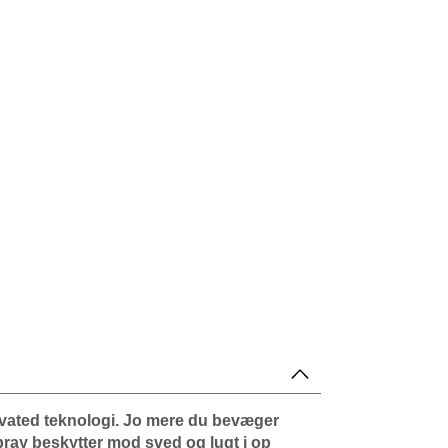
ivated teknologi. Jo mere du bevæger
pray beskytter mod sved og lugt i op