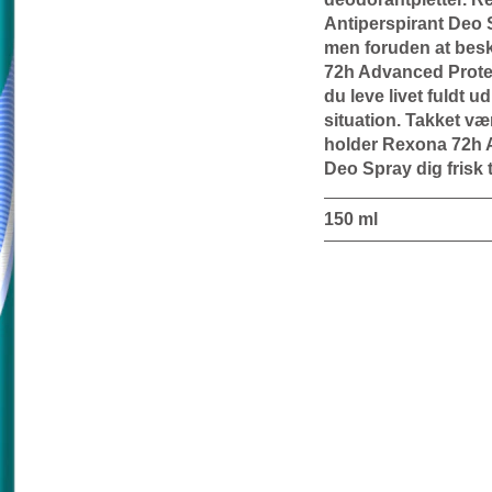
Antiperspirant Deo Sp
men foruden at besk
72h Advanced Protec
du leve livet fuldt u
situation. Takket v
holder Rexona 72h A
Deo Spray dig frisk 
150 ml