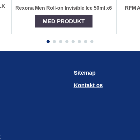
LK
Rexona Men Roll-on Invisible Ice 50ml x6
RFM A
MED PRODUKT
Sitemap
Kontakt os
r