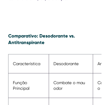
Comparativo: Desodorante vs.
Antitranspirante
Característica
Desodorante
Ant
Função
Combate o mau
Con
Principal
odor
o m