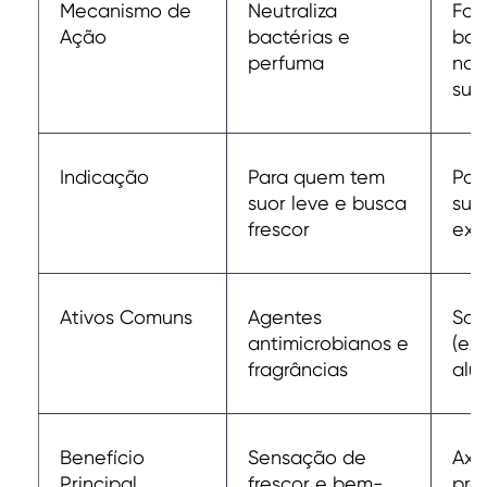
Mecanismo de
Neutraliza
For
Ação
bactérias e
bar
perfuma
nas
sud
Indicação
Para quem tem
Par
suor leve e busca
suo
frescor
exc
Ativos Comuns
Agentes
Sai
antimicrobianos e
(ex:
fragrâncias
alu
Benefício
Sensação de
Axi
Principal
frescor e bem-
pro