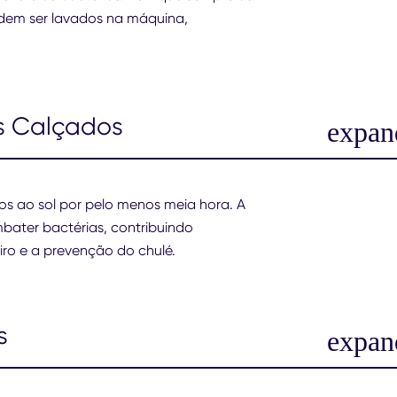
odem ser lavados na máquina,
os Calçados
os ao sol por pelo menos meia hora. A
mbater bactérias, contribuindo
iro e a prevenção do chulé.
s