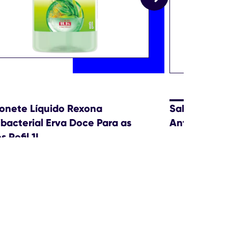
onete Líquido Rexona
Sabonete Lí
ibacterial Erva Doce Para as
Antibacteri
 Refil 1L