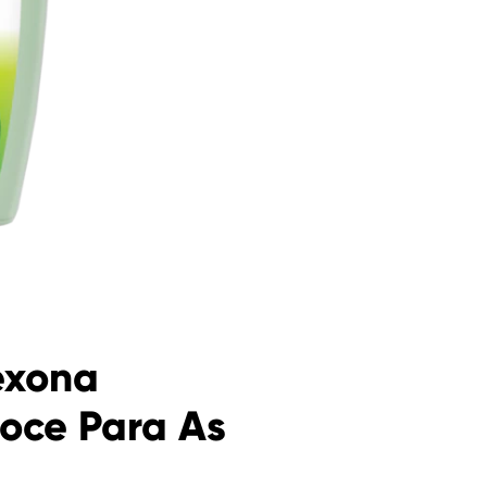
exona
Doce Para As