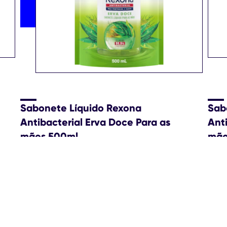
Sabonete Líquido Rexona
Sab
Antibacterial Erva Doce Para as
Ant
mãos 500ml
mãos