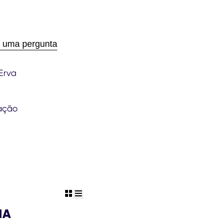
 uma pergunta
Erva
ação
view grid
view list
HA