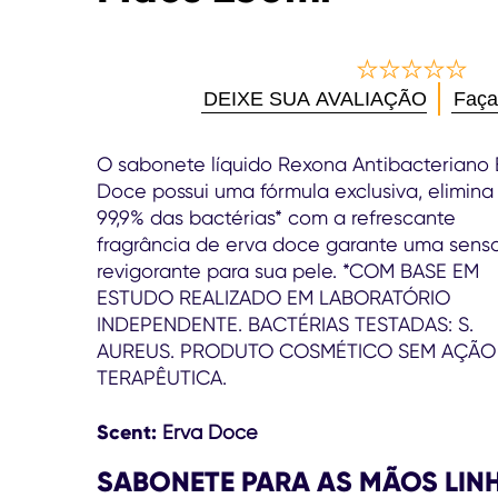
Nenhuma
DEIXE SUA AVALIAÇÃO
Faça
avaliação
enviada
para
O sabonete líquido Rexona Antibacteriano 
este
Doce possui uma fórmula exclusiva, elimina
product
99,9% das bactérias* com a refrescante
fragrância de erva doce garante uma sens
revigorante para sua pele. *COM BASE EM
ESTUDO REALIZADO EM LABORATÓRIO
INDEPENDENTE. BACTÉRIAS TESTADAS: S.
AUREUS. PRODUTO COSMÉTICO SEM AÇÃO
TERAPÊUTICA.
Scent:
Erva Doce
SABONETE PARA AS MÃOS LIN