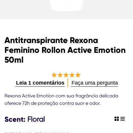
Antitranspirante Rexona
Feminino Rollon Active Emotion
50ml
A
Leia 1 comentários
Faça uma pergunta
classificação
média
Rexona Active Emotion com sua fragrância delicada
deste
oferece 72h de proteção contra suor e odor.
Antitranspirante
Rexona
Scent:
Feminino
Floral
view gr
view 
Rollon
Active