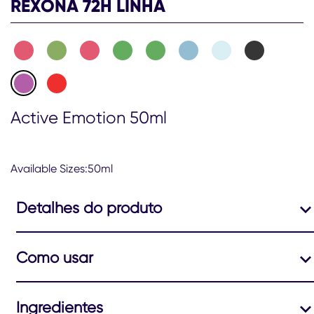
REXONA 72H LINHA
Emotion
50ml
é
5.0
de
5
de
1
Active Emotion 50ml
classificações.
Available Sizes:50ml
Detalhes do produto
Como usar
Ingredientes