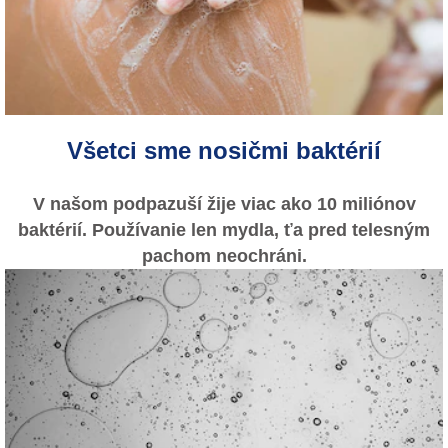
Všetci sme nosičmi baktérií
V našom podpazuší žije viac ako 10 miliónov
baktérií. Používanie len mydla, ťa pred telesným
pachom neochráni.