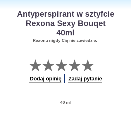
Antyperspirant w sztyfcie
Rexona Sexy Bouqet
40ml
Rexona nigdy Cię nie zawiedzie.
Nie
przesłano
żadnych
ocen
Dodaj opinię
Zadaj pytanie
dla
tego
obiektu
product
40 ml