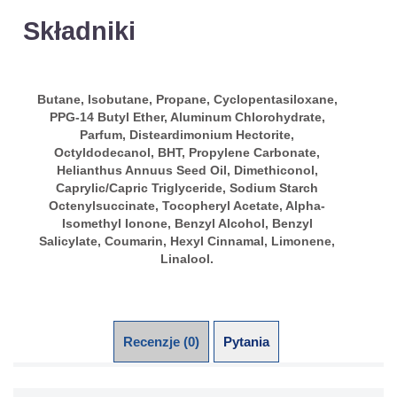
Składniki
Butane, Isobutane, Propane, Cyclopentasiloxane,
PPG-14 Butyl Ether, Aluminum Chlorohydrate,
Parfum, Disteardimonium Hectorite,
Octyldodecanol, BHT, Propylene Carbonate,
Helianthus Annuus Seed Oil, Dimethiconol,
Caprylic/Capric Triglyceride, Sodium Starch
Octenylsuccinate, Tocopheryl Acetate, Alpha-
Isomethyl Ionone, Benzyl Alcohol, Benzyl
Salicylate, Coumarin, Hexyl Cinnamal, Limonene,
Linalool.
Recenzje (0)
Pytania (0)