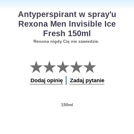
Antyperspirant w spray'u
Rexona Men Invisible Ice
Fresh 150ml
Rexona nigdy Cię nie zawiedzie.
Nie
przesłano
żadnych
ocen
Dodaj opinię
Zadaj pytanie
dla
tego
obiektu
product
150ml