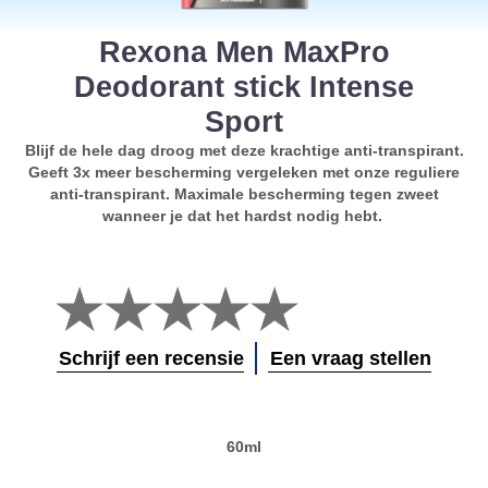
Rexona Men MaxPro
Deodorant stick Intense
Sport
Blijf de hele dag droog met deze krachtige anti-transpirant.
Geeft 3x meer bescherming vergeleken met onze reguliere
anti-transpirant. Maximale bescherming tegen zweet
wanneer je dat het hardst nodig hebt.
Geen
beoordelingen
ingediend
voor
Schrijf een recensie
Een vraag stellen
deze
product
60ml