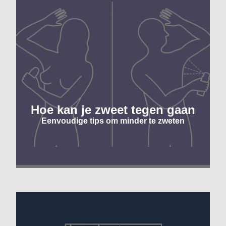
o
b
v
1
b
Hoe kan je zweet tegen gaan
Eenvoudige tips om minder te zweten