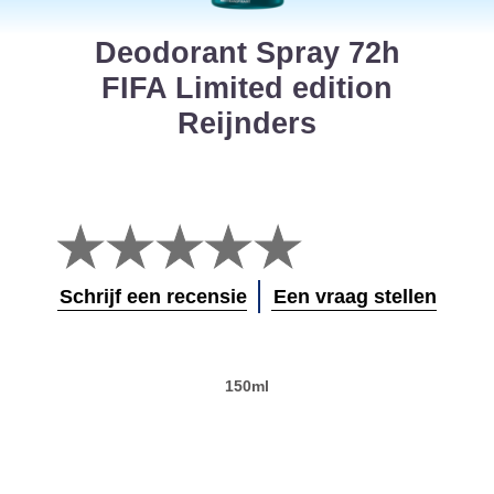
Deodorant Spray 72h
FIFA Limited edition
Reijnders
Geen
beoordelingen
ingediend
voor
Schrijf een recensie
Een vraag stellen
deze
product
150ml