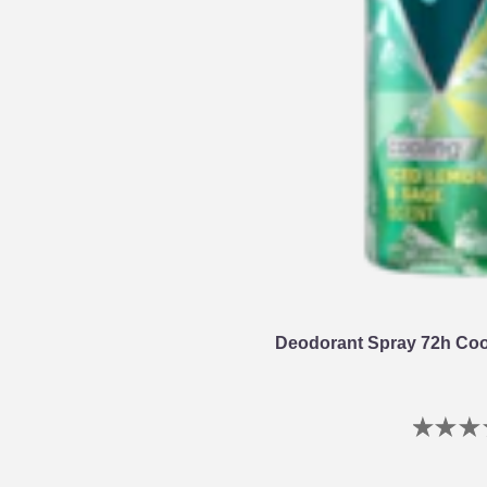
Deodorant Spray 72h Coo
G
b
i