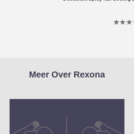
G
b
i
v
d
p
Meer Over Rexona