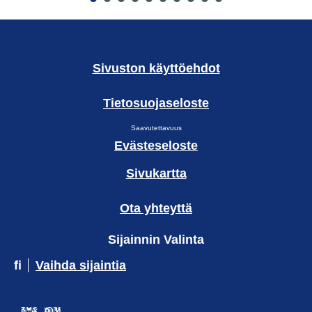
Sivuston käyttöehdot
Tietosuojaseloste
Saavutettavuus
Evästeseloste
Sivukartta
Ota yhteyttä
Sijainnin Valinta
fi
Vaihda sijaintia