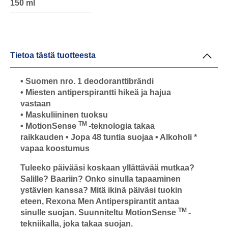
150 ml
Tietoa tästä tuotteesta
• Suomen nro. 1 deodoranttibrändi
• Miesten antiperspirantti hikeä ja hajua
vastaan
• Maskuliininen tuoksu
TM
• MotionSense
-teknologia takaa
raikkauden • Jopa 48 tuntia suojaa • Alkoholi *
vapaa koostumus
Tuleeko päivääsi koskaan yllättävää mutkaa?
Salille? Baariin? Onko sinulla tapaaminen
ystävien kanssa? Mitä ikinä päiväsi tuokin
eteen, Rexona Men Antiperspirantit antaa
TM
sinulle suojan. Suunniteltu MotionSense
-
tekniikalla, joka takaa suojan.