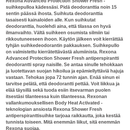
Rexona Advanced Protection Shower Fresh -
suihkepulloa kädessäsi. Pidä deodoranttia noin 15
sentin päässä ihosta. Suihkuta deodoranttia
tasaisesti kainaloiden alle. Kun suihkutat
deodoranttia, huolehdi aina, että tilassa on hyvä
ilmanvaihto. Vältä suihkeen osumista silmiin tai
rikkoutuneeseen ihoon. Käytön jälkeen voit kierrättää
tyhjän suihkedeodorantin pakkauksen. Suihkepullo
on valmistettu kierrätettävästä alumiinista. Rexona
Advanced Protection Shower Fresh antiperspirantti
deodorantti spray naisille. Se antaa sinulle tehokkaan
ja luotettavan suojan hikoilua ja epämiellyttäviä hajuja
vastaan. Tehokas jopa 72 tunnin ajan. Enää sinun ei
tarvitse pelätä, että deodorantti pettää. Voit liikkua ja
elää täysillä sekä tuoda esiin itsevarman puolen
itsestäsi tilanteessa kuin tilanteessa. Rexonan
vallankumouksellisen Body Heat Activated -
teknologian ansiosta Rexona Shower Fresh
antiperspiranttisuihke tarjoaa raikkautta, joka kestää
tunnista toiseen. Mitä enemmän liikut, sitä enemmän
Rexona suojaa.