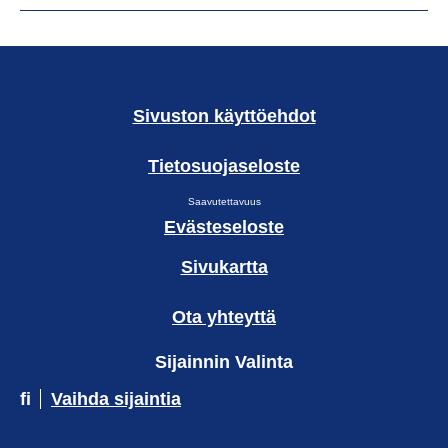
Sivuston käyttöehdot
Tietosuojaseloste
Saavutettavuus
Evästeseloste
Sivukartta
Ota yhteyttä
Sijainnin Valinta
fi
Vaihda sijaintia