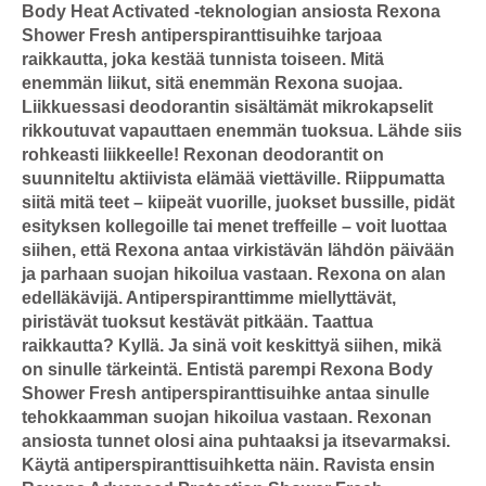
Body Heat Activated -teknologian ansiosta Rexona
Shower Fresh antiperspiranttisuihke tarjoaa
raikkautta, joka kestää tunnista toiseen. Mitä
enemmän liikut, sitä enemmän Rexona suojaa.
Liikkuessasi deodorantin sisältämät mikrokapselit
rikkoutuvat vapauttaen enemmän tuoksua. Lähde siis
rohkeasti liikkeelle! Rexonan deodorantit on
suunniteltu aktiivista elämää viettäville. Riippumatta
siitä mitä teet – kiipeät vuorille, juokset bussille, pidät
esityksen kollegoille tai menet treffeille – voit luottaa
siihen, että Rexona antaa virkistävän lähdön päivään
ja parhaan suojan hikoilua vastaan. Rexona on alan
edelläkävijä. Antiperspiranttimme miellyttävät,
piristävät tuoksut kestävät pitkään. Taattua
raikkautta? Kyllä. Ja sinä voit keskittyä siihen, mikä
on sinulle tärkeintä. Entistä parempi Rexona Body
Shower Fresh antiperspiranttisuihke antaa sinulle
tehokkaamman suojan hikoilua vastaan. Rexonan
ansiosta tunnet olosi aina puhtaaksi ja itsevarmaksi.
Käytä antiperspiranttisuihketta näin. Ravista ensin