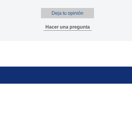
Deja tu opinión
Hacer una pregunta
eguntas frecuentes
Regístrate
pa del sitio
ntáctanos