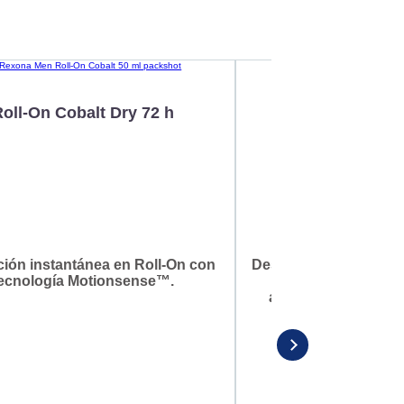
Roll-On Cobalt Dry 72 h
Roll-On Cotto
Advanced Protecti
ción instantánea en Roll-On con
Desodorante Roll-On 
ecnología Motionsense™.
un desodorante 
antitranspirante co
perdu