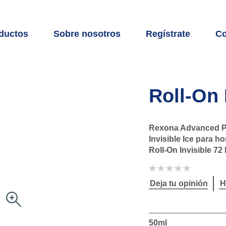
ductos
Sobre nosotros
Regístrate
Co
Roll-On 
Rexona Advanced Pro
Invisible Ice para 
Roll-On Invisible 72
No
se
han
Deja tu opinión
H
enviado
calificaciones
para
este
product
50ml