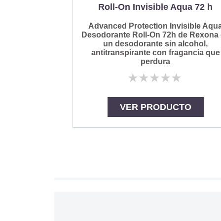
Roll-On Invisible Aqua 72 h
Advanced Protection Invisible Aqu
Desodorante Roll-On 72h de Rexona
un desodorante sin alcohol,
antitranspirante con fragancia que
perdura
No
se
han
enviado
VER PRODUCTO
calificaciones
para
este
product