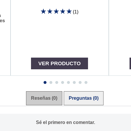
(1)
La
a
calificación
 es
promedio
de
este
Roll-
On
Tropical
72
h
es
5.0
de
VER PRODUCTO
5
de
1
calificaciones.
Reseñas (0)
Preguntas (0)
Sé el primero en comentar.