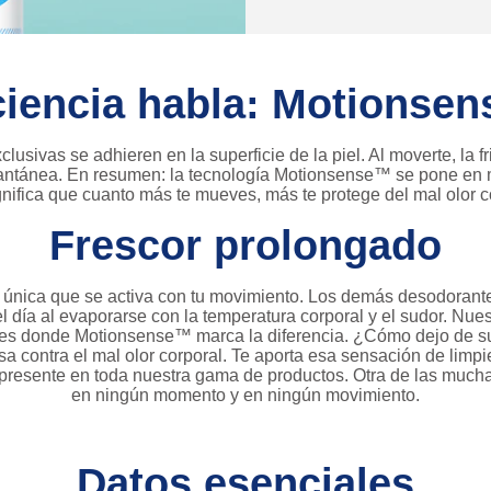
ciencia habla: Motionse
sivas se adhieren en la superficie de la piel. Al moverte, la fr
stantánea. En resumen: la tecnología Motionsense™ se pone en m
nifica que cuanto más te mueves, más te protege del mal olor c
Frescor prolongado
nica que se activa con tu movimiento. Los demás desodorantes
l día al evaporarse con la temperatura corporal y el sudor. Nues
uí es donde Motionsense™ marca la diferencia. ¿Cómo dejo de 
sa contra el mal olor corporal. Te aporta esa sensación de limpi
á presente en toda nuestra gama de productos. Otra de las muc
en ningún momento y en ningún movimiento.
Datos esenciales