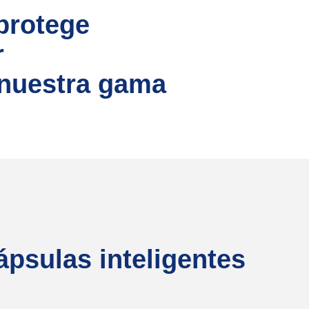
protege
r
 nuestra gama
psulas inteligentes