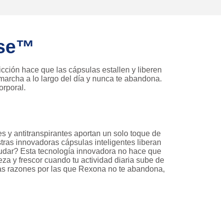
nse™
icción hace que las cápsulas estallen y liberen
archa a lo largo del día y nunca te abandona.
orporal.
 y antitranspirantes aportan un solo toque de
tras innovadoras cápsulas inteligentes liberan
sudar? Esta tecnología innovadora no hace que
eza y frescor cuando tu actividad diaria sube de
has razones por las que Rexona no te abandona,