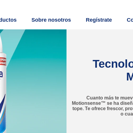
ductos
Sobre nosotros
Regístrate
Co
Tecnolo
M
Cuanto más te mueve
Motionsense™ se ha diseñad
tope. Te ofrece frescor, p
o cua