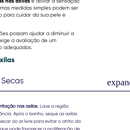
s nas axilas
e aliviar a sensação
umas medidas simples podem ser
o para cuidar da sua pele e
ões possam ajudar a diminuir a
exige a avaliação de um
to adequados.
xilas
e Secas
rritação nas axilas
. Lave a região
ncia. Após o banho, seque as axilas
ar ao ar livre para evitar o atrito da
 que pode favorecer a proliferação de