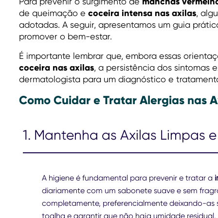
manchas vermelha
Para prevenir o surgimento de
coceira intensa nas axilas
de queimação e
, alg
adotadas. A seguir, apresentamos um guia prátic
promover o bem-estar.
É importante lembrar que, embora essas orientaç
coceira nas axilas
, a persistência dos sintomas 
dermatologista para um diagnóstico e tratamen
Como Cuidar e Tratar Alergias nas A
1. Mantenha as Axilas Limpas 
A higiene é fundamental para prevenir e tratar a
i
diariamente com um sabonete suave e sem fragrâ
completamente, preferencialmente deixando-as sec
toalha e garantir que não haja umidade residual,