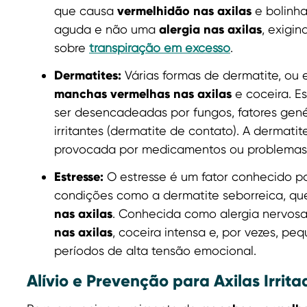
vermelhidão nas axilas
que causa
e bolinh
alergia nas axilas
aguda e não uma
, exigi
sobre
transpiração em excesso
.
Dermatites:
Várias formas de dermatite, ou
manchas vermelhas nas axilas
e coceira. E
ser desencadeadas por fungos, fatores gen
irritantes (dermatite de contato). A dermatit
provocada por medicamentos ou problemas 
Estresse:
O estresse é um fator conhecido p
condições como a dermatite seborreica, q
nas axilas
. Conhecida como alergia nervosa
nas axilas
, coceira intensa e, por vezes, p
períodos de alta tensão emocional.
Alívio e Prevenção para Axilas Irrita