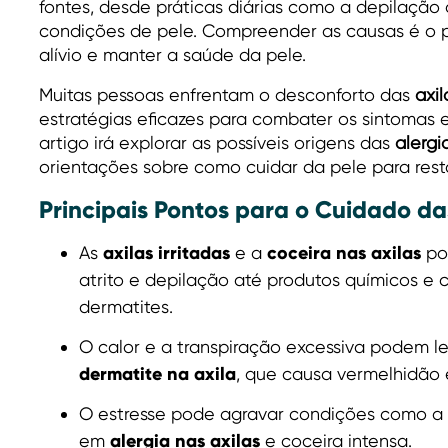
fontes, desde práticas diárias como a depilação 
condições de pele. Compreender as causas é o p
alívio e manter a saúde da pele.
Muitas pessoas enfrentam o desconforto das
axil
estratégias eficazes para combater os sintomas e 
artigo irá explorar as possíveis origens das
alergi
orientações sobre como cuidar da pele para rest
Principais Pontos para o Cuidado da
axilas irritadas
coceira nas axilas
As
e a
po
atrito e depilação até produtos químicos e
dermatites.
O calor e a transpiração excessiva podem l
dermatite na axila
, que causa vermelhidão 
O estresse pode agravar condições como a d
alergia nas axilas
em
e coceira intensa.