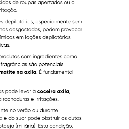
idos de roupas apertadas ou o
ritação.
 depilatórios, especialmente sem
lhos desgastados, podem provocar
uímicas em loções depilatórias
cas.
produtos com ingredientes como
 fragrâncias são potenciais
matite na axila
. É fundamental
coceira axila
as pode levar à
,
 rachaduras e irritações.
nte no verão ou durante
a e do suor pode obstruir os dutos
oeja (miliária). Esta condição,