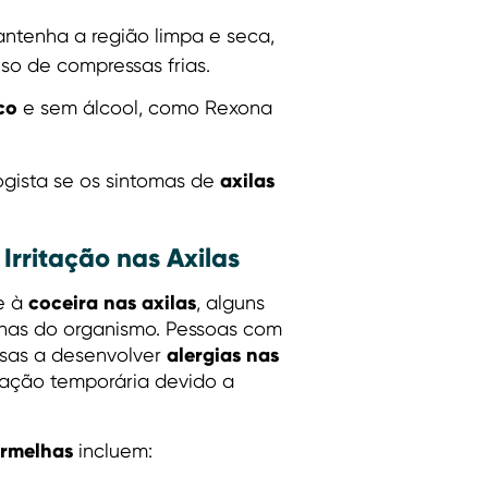
antenha a região limpa e seca,
uso de compressas frias.
co
e sem álcool, como Rexona
axilas
gista se os sintomas de
rritação nas Axilas
coceira nas axilas
e à
, alguns
rnas do organismo. Pessoas com
alergias nas
nsas a desenvolver
tação temporária devido a
vermelhas
incluem: