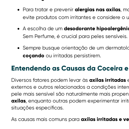
alergias nas axilas
Para tratar e prevenir
, m
evite produtos com irritantes e considere o 
desodorante hipoalergêni
A escolha de um
Sem Perfume, é crucial para peles sensíveis.
Sempre busque orientação de um dermatolo
coçando
ou irritadas persistirem.
Entendendo as Causas da Coceira e I
axilas irritadas
Diversos fatores podem levar às
externos e outros relacionados a condições inte
pele mais sensível são naturalmente mais prope
axilas
, enquanto outras podem experimentar irri
situações específicas.
axilas irritadas e 
As causas mais comuns para