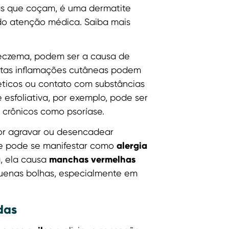
as que coçam, é uma dermatite
ndo atenção médica. Saiba mais
 eczema, podem ser a causa de
stas inflamações cutâneas podem
éticos ou contato com substâncias
e esfoliativa, por exemplo, pode ser
crônicos como psoríase.
or agravar ou desencadear
alergia
ue pode se manifestar como
manchas vermelhas
, ela causa
equenas bolhas, especialmente em
das