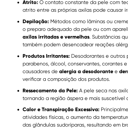
Atrito:
O contato constante da pele com tec
atrito entre as próprias axilas pode causar ir
Depilação:
Métodos como lâminas ou cremes
o preparo adequado da pele ou com apare
axilas irritadas e vermelhas
. Substâncias q
também podem desencadear reações alérgi
Produtos Irritantes:
Desodorantes e outros 
parabenos, álcool, conservantes, corantes e
alergia a desodorante
der
causadores de
e
verificar a composição dos produtos.
Ressecamento da Pele:
A pele seca nas axil
tornando a região áspera e mais suscetível a
Calor e Transpiração Excessiva:
Principalme
atividades físicas, o aumento da temperatur
das glândulas sudoríparas, resultando em brot