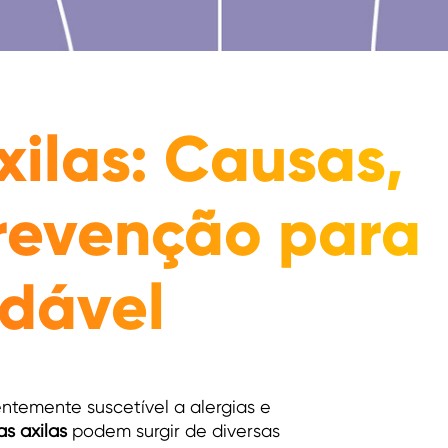
xilas: Causas,
revenção para
dável
ntemente suscetível a alergias e
s axilas
podem surgir de diversas