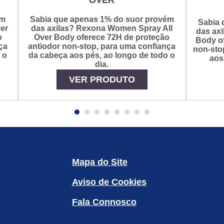
ém
Sabia que apenas 1% do suor provém
Sabia 
er
das axilas? Rexona Women Spray All
das axi
o
Over Body oferece 72H de proteção
Body of
ça
antiodor non-stop, para uma confiança
non-sto
 o
da cabeça aos pés, ao longo de todo o
aos
dia.
VER PRODUTO
Mapa do Site
Aviso de Cookies
Fala Connosco