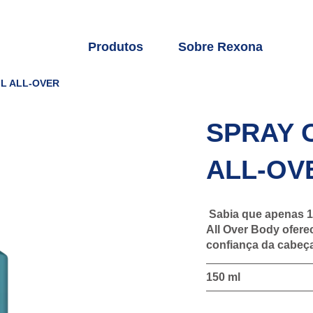
Produtos
Sobre Rexona
L ALL-OVER
SPRAY 
ALL-OV
Sabia que apenas 1
All Over Body ofere
confiança da cabeça
150 ml