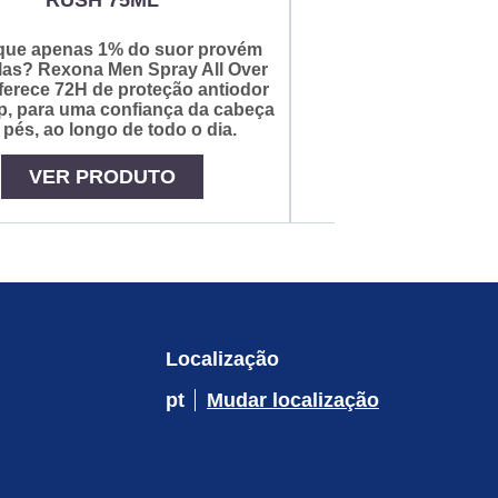
que apenas 1% do suor provém
las? Rexona Men Spray All Over
erece 72H de proteção antiodor
p, para uma confiança da cabeça
 pés, ao longo de todo o dia.
VER PRO
VER PRODUTO
Localização
pt
Mudar localização