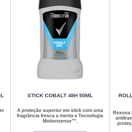
ML
STICK COBALT 48H 50ML
ROLL
om
A proteção superior em stick com uma
Rexona 
fragrância fresca a menta e Tecnologia
antitra
Motionsense™.
proteç