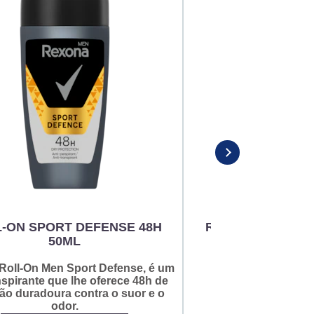
-ON SPORT DEFENSE 48H
ROLL-ON SHOWE
50ML
50M
Roll-On Men Sport Defense, é um
Proteção de um Ro
nspirante que lhe oferece 48h de
fragrância floral
ão duradoura contra o suor e o
Motionse
odor.