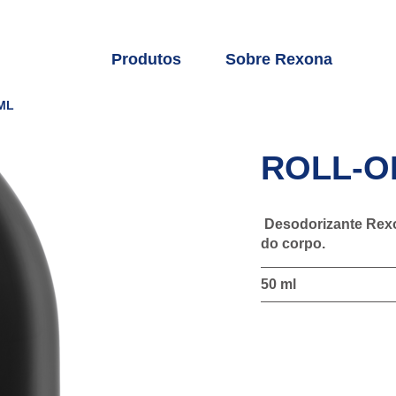
Produtos
Sobre Rexona
ML
ROLL-O
Desodorizante Rexon
do corpo.
50 ml