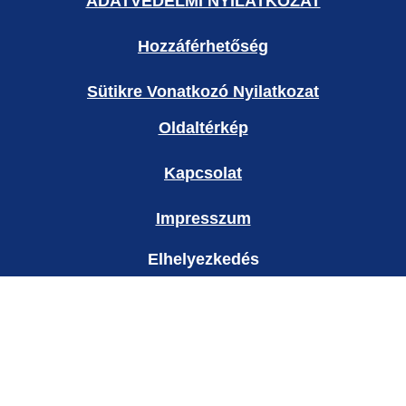
ADATVÉDELMI NYILATKOZAT
Hozzáférhetőség
Sütikre Vonatkozó Nyilatkozat
Oldaltérkép
Kapcsolat
Impresszum
Elhelyezkedés
Hungary
Ország módosítása
© 2026 Copyright Unilever