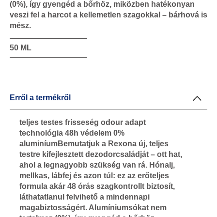
(0%), így gyengéd a bőrhöz, miközben hatékonyan
veszi fel a harcot a kellemetlen szagokkal – bárhová is
mész.
50 ML
Erről a termékről
teljes testes frisseség odour adapt
technológia 48h védelem 0%
aluminíumBemutatjuk a Rexona új, teljes
testre kifejlesztett dezodorcsaládját – ott hat,
ahol a legnagyobb szükség van rá. Hónalj,
mellkas, lábfej és azon túl: ez az erőteljes
formula akár 48 órás szagkontrollt biztosít,
láthatatlanul felvihető a mindennapi
magabiztosságért. Alumíniumsókat nem