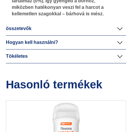
tartalmaz (0%), így gyengéd a bőrhöz,
miközben hatékonyan veszi fel a harcot a
kellemetlen szagokkal – bárhová is mész.
összetevők
Hogyan kell használni?
Tökéletes
Hasonló termékek