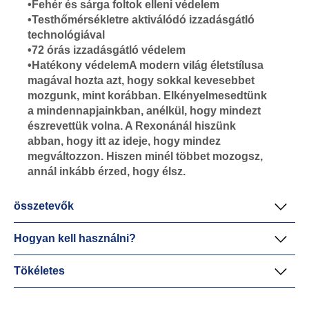
•Fehér és sárga foltok elleni védelem
•Testhőmérsékletre aktiválódó izzadásgátló
technológiával
•72 órás izzadásgátló védelem
•Hatékony védelemA modern világ életstílusa
magával hozta azt, hogy sokkal kevesebbet
mozgunk, mint korábban. Elkényelmesedtünk
a mindennapjainkban, anélkül, hogy mindezt
észrevettük volna. A Rexonánál hiszünk
abban, hogy itt az ideje, hogy mindez
megváltozzon. Hiszen minél többet mozogsz,
annál inkább érzed, hogy élsz.
összetevők
Hogyan kell használni?
Tökéletes