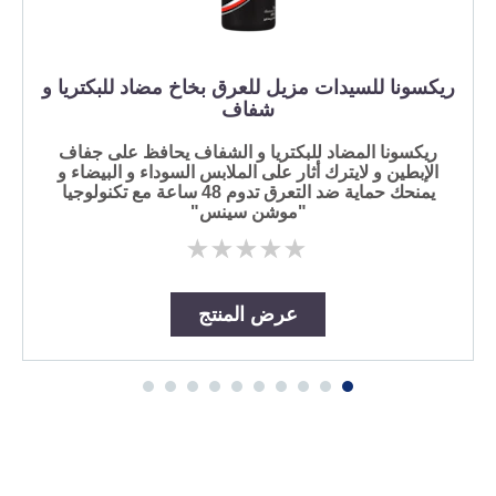
ريكسونا للسيدات مزيل للعرق بخاخ مضاد للبكتريا و
شفاف
ريكسونا المضاد للبكتريا و الشفاف يحافظ على جفاف
الإبطين و لايترك أثار على الملابس السوداء و البيضاء و
يمنحك حماية ضد التعرق تدوم 48 ساعة مع تكنولوجيا
"موشن سينس"
لم
يتم
تقديم
أي
عرض المنتج
تقييمات
لهذا
كن الاول في المعاينة.