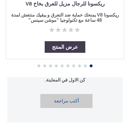
ريكسونا للرجال مزيل للعرق بخاخ V8
ريكسونا V8 يمنحك حماية ضد التعرق و يبقيك منتعش لمدة
48 ساعة مع تكنولوجيا "موشن سينس"
لم
يتم
تقديم
أي
عرض المنتج
تقييمات
لهذا
كن الاول في المعاينة.
أكتب مراجعة