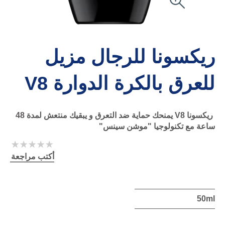
ريكسونا للرجال مزيل
للعرق بالكرة الدوارة V8
ريكسونا V8 يمنحك حماية ضد التعرق و يبقيك منتعش لمدة 48
ساعة مع تكنولوجيا "موشن سينس"
لم
يتم
أكتب مراجعة
تقديم
أي
تقييمات
لهذا
50ml